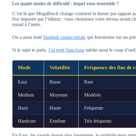
Les quatre modes de difficulté : lequel vous ressemble ?
C’est là que MegaBlock change vraiment la donne par rapport aux
fixe imposée par l’éditeur : vous choisissez votre niveau avant 
round à l’autre.
On a aussi testé
Spinhub casino retrait
, qui fonctionne sur un pr
Si le sujet te parle,
J’ai testé SpinAura
mérite aussi le coup d’oeil
Mode
Volatilité
Fréquence des fins de 
Easy
Basse
Rare
Medium
Moyenne
Modérée
Hard
Haute
Fréquente
Hardcore
Extrême
Très fréquente
En Easy, les rounds durent plus longtemps, le multiplicateur gr