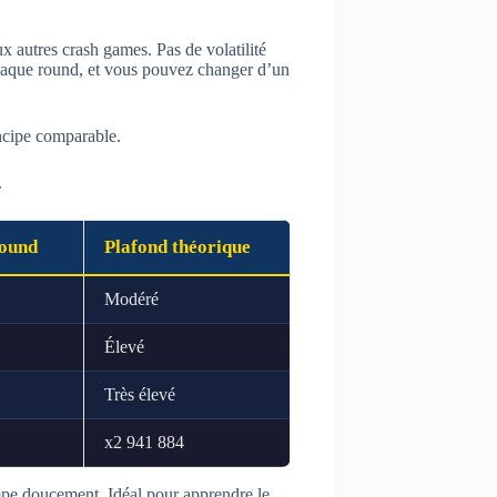
 autres crash games. Pas de volatilité
chaque round, et vous pouvez changer d’un
incipe comparable.
.
round
Plafond théorique
Modéré
Élevé
Très élevé
x2 941 884
impe doucement. Idéal pour apprendre le