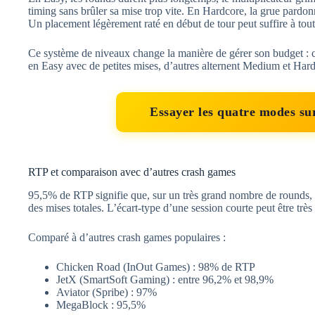
timing sans brûler sa mise trop vite. En Hardcore, la grue pard
Un placement légèrement raté en début de tour peut suffire à tout
Ce système de niveaux change la manière de gérer son budget : ce
en Easy avec de petites mises, d’autres alternent Medium et Hard
Essayer les quatre modes s
RTP et comparaison avec d’autres crash games
95,5% de RTP signifie que, sur un très grand nombre de rounds, l
des mises totales. L’écart-type d’une session courte peut être très
Comparé à d’autres crash games populaires :
Chicken Road (InOut Games) : 98% de RTP
JetX (SmartSoft Gaming) : entre 96,2% et 98,9%
Aviator (Spribe) : 97%
MegaBlock : 95,5%