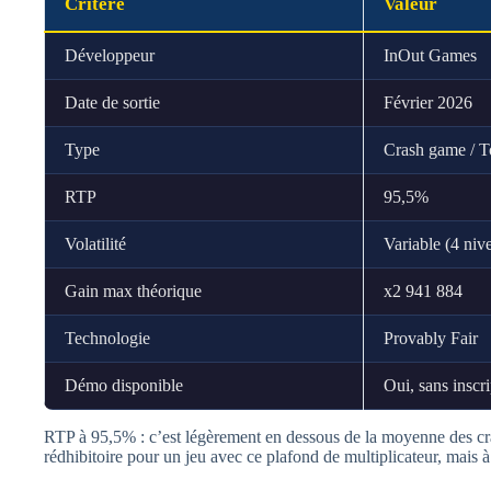
Critère
Valeur
Développeur
InOut Games
Date de sortie
Février 2026
Type
Crash game / T
RTP
95,5%
Volatilité
Variable (4 niv
Gain max théorique
x2 941 884
Technologie
Provably Fair
Démo disponible
Oui, sans inscr
RTP à 95,5% : c’est légèrement en dessous de la moyenne des c
rédhibitoire pour un jeu avec ce plafond de multiplicateur, mais à