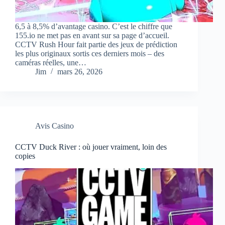
6,5 à 8,5% d’avantage casino. C’est le chiffre que
155.io ne met pas en avant sur sa page d’accueil.
CCTV Rush Hour fait partie des jeux de prédiction
les plus originaux sortis ces derniers mois – des
caméras réelles, une…
Jim
mars 26, 2026
Avis Casino
CCTV Duck River : où jouer vraiment, loin des
copies