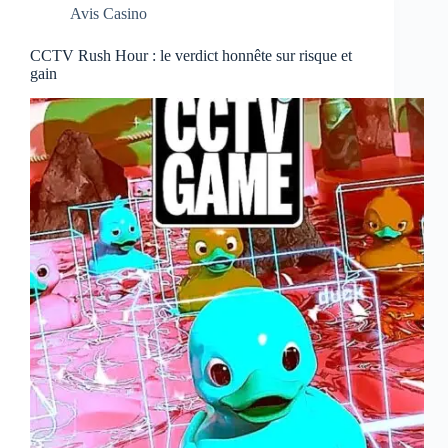
Avis Casino
CCTV Rush Hour : le verdict honnête sur risque et
gain