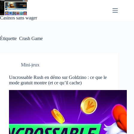
Passer
au
contenu
Casinos sans wager
Étiquette
Crash Game
Mini-jeux
Uncrossable Rush en démo sur Goldzino : ce que le
mode gratuit montre (et ce qu’il cache)