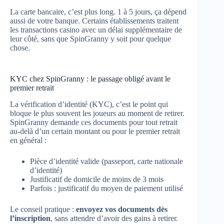
La carte bancaire, c’est plus long. 1 à 5 jours, ça dépend
aussi de votre banque. Certains établissements traitent
les transactions casino avec un délai supplémentaire de
leur côté, sans que SpinGranny y soit pour quelque
chose.
KYC chez SpinGranny : le passage obligé avant le
premier retrait
La vérification d’identité (KYC), c’est le point qui
bloque le plus souvent les joueurs au moment de retirer.
SpinGranny demande ces documents pour tout retrait
au-delà d’un certain montant ou pour le premier retrait
en général :
Pièce d’identité valide (passeport, carte nationale
d’identité)
Justificatif de domicile de moins de 3 mois
Parfois : justificatif du moyen de paiement utilisé
Le conseil pratique :
envoyez vos documents dès
l’inscription
, sans attendre d’avoir des gains à retirer.