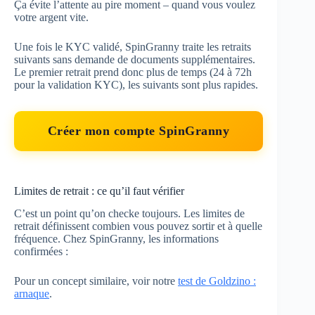
Ça évite l’attente au pire moment – quand vous voulez
votre argent vite.
Une fois le KYC validé, SpinGranny traite les retraits
suivants sans demande de documents supplémentaires.
Le premier retrait prend donc plus de temps (24 à 72h
pour la validation KYC), les suivants sont plus rapides.
Créer mon compte SpinGranny
Limites de retrait : ce qu’il faut vérifier
C’est un point qu’on checke toujours. Les limites de
retrait définissent combien vous pouvez sortir et à quelle
fréquence. Chez SpinGranny, les informations
confirmées :
Pour un concept similaire, voir notre
test de Goldzino :
arnaque
.