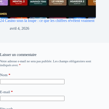
24 Casino sous la loupe : ce que les chiffres révèlent vraiment
avril 4, 2026
Laisser un commentaire
Votre adresse e-mail ne sera pas publiée.
Les champs obligatoires sont
indiqués avec
*
Nom
*
E-mail
*
Site web