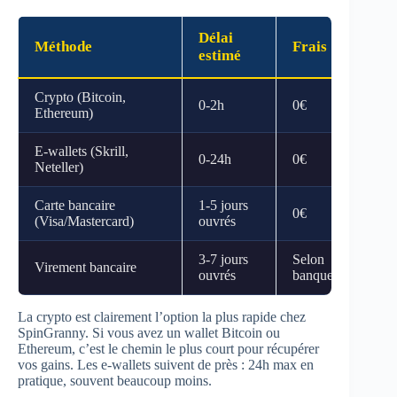
Délai
Ret
Méthode
Frais
estimé
mi
Crypto (Bitcoin,
0-2h
0€
20€
Ethereum)
E-wallets (Skrill,
0-24h
0€
20€
Neteller)
Carte bancaire
1-5 jours
0€
20€
(Visa/Mastercard)
ouvrés
3-7 jours
Selon
Virement bancaire
50€
ouvrés
banque
La crypto est clairement l’option la plus rapide chez
SpinGranny. Si vous avez un wallet Bitcoin ou
Ethereum, c’est le chemin le plus court pour récupérer
vos gains. Les e-wallets suivent de près : 24h max en
pratique, souvent beaucoup moins.