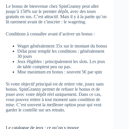
Le bonus de bienvenue chez SpinGranny peut aller
jusqu’à 150% sur le premier dépôt, avec des tours
gratuits en sus. C’est attractif. Mais il y à la partie qu’on
lit rarement avant de s’inscrire : le wagering.
Conditions à connaître avant d’activer un bonus :
Wager généralement 35x sur le montant du bonus
Délai pour remplir les conditions : généralement
30 jours
Jeux éligibles : principalement les slots. Les jeux
de table comptent peu ou pas.
Mise maximum en bonus : souvent 5€ par spin
Si votre objectif principal est de retirer vite, jouez sans
bonus. SpinGranny permet de refuser le bonus et de
jouer avec votre dépôt réel uniquement. Dans ce cas,
vous pouvez retirer à tout moment sans condition de
mise. C’est souvent la meilleure option pour qui veut
garder le contrôle sur ses retraits.
Le catalogue de jeux : ce qu’on y trouve