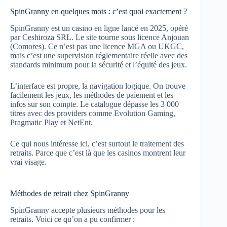
SpinGranny en quelques mots : c’est quoi exactement ?
SpinGranny est un casino en ligne lancé en 2025, opéré
par Ceshiroza SRL. Le site tourne sous licence Anjouan
(Comores). Ce n’est pas une licence MGA ou UKGC,
mais c’est une supervision réglementaire réelle avec des
standards minimum pour la sécurité et l’équité des jeux.
L’interface est propre, la navigation logique. On trouve
facilement les jeux, les méthodes de paiement et les
infos sur son compte. Le catalogue dépasse les 3 000
titres avec des providers comme Evolution Gaming,
Pragmatic Play et NetEnt.
Ce qui nous intéresse ici, c’est surtout le traitement des
retraits. Parce que c’est là que les casinos montrent leur
vrai visage.
Méthodes de retrait chez SpinGranny
SpinGranny accepte plusieurs méthodes pour les
retraits. Voici ce qu’on a pu confirmer :