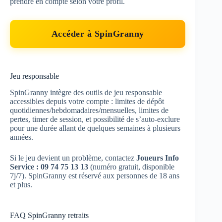
prendre en compte selon votre profil.
Accéder à SpinGranny
Jeu responsable
SpinGranny intègre des outils de jeu responsable
accessibles depuis votre compte : limites de dépôt
quotidiennes/hebdomadaires/mensuelles, limites de
pertes, timer de session, et possibilité de s’auto-exclure
pour une durée allant de quelques semaines à plusieurs
années.
Si le jeu devient un problème, contactez
Joueurs Info
Service : 09 74 75 13 13
(numéro gratuit, disponible
7j/7). SpinGranny est réservé aux personnes de 18 ans
et plus.
FAQ SpinGranny retraits