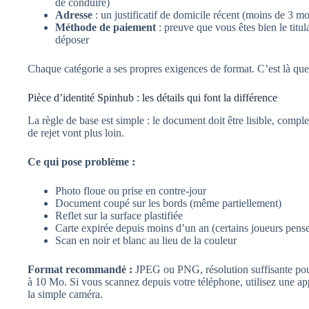
de conduire)
Adresse
: un justificatif de domicile récent (moins de 3 mo
Méthode de paiement
: preuve que vous êtes bien le titul
déposer
Chaque catégorie a ses propres exigences de format. C’est là que l
Pièce d’identité Spinhub : les détails qui font la différence
La règle de base est simple : le document doit être lisible, comple
de rejet vont plus loin.
Ce qui pose problème :
Photo floue ou prise en contre-jour
Document coupé sur les bords (même partiellement)
Reflet sur la surface plastifiée
Carte expirée depuis moins d’un an (certains joueurs pense
Scan en noir et blanc au lieu de la couleur
Format recommandé :
JPEG ou PNG, résolution suffisante pour l
à 10 Mo. Si vous scannez depuis votre téléphone, utilisez une ap
la simple caméra.