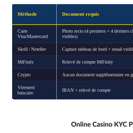
Méthode
Document requis
Carte
Photo recto (4 premiers + 4 derniers c
Visa/Mastercard
visibles)
Skrill / Neteller
Capture tableau de bord + email visib
MiFinity
Relevé de compte MiFinity
Crypto
Aucun document supplémentaire en g
Virement
IBAN + relevé de compte
bancaire