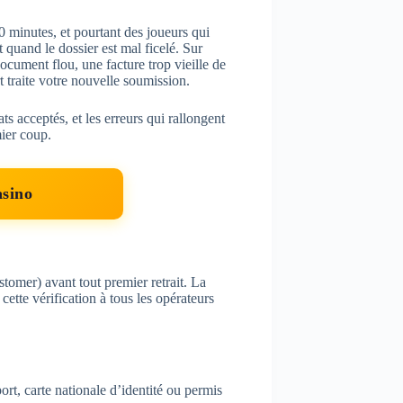
0 minutes, et pourtant des joueurs qui
quand le dossier est mal ficelé. Sur
document flou, une facture trop vieille de
t traite votre nouvelle soumission.
ts acceptés, et les erreurs qui rallongent
mier coup.
sino
mer) avant tout premier retrait. La
te vérification à tous les opérateurs
ort, carte nationale d’identité ou permis