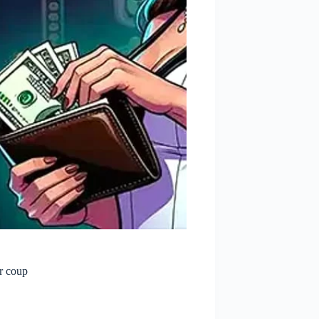
r coup