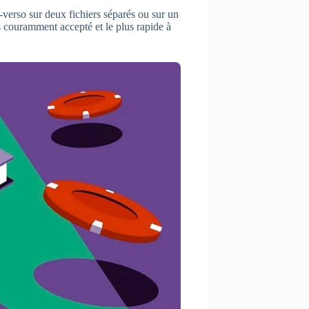
to-verso sur deux fichiers séparés ou sur un
us couramment accepté et le plus rapide à