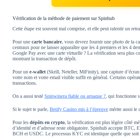
Vérification de la méthode de paiement sur Spinhub
Cette étape est souvent mal comprise, et elle peut ralentir un retra
Pour une
carte bancaire
, vous devrez fournir une photo de la ca
centraux pour ne laisser apparaître que les 4 premiers et les 4 d
Google Pay avec une carte virtuelle ? La vérification sera plus 
montrant la transaction de dépôt.
Pour un
e-wallet
(Skrill, Neteller, MiFinity), une capture d’écra
votre nom et votre email visible suffit en général. Certains opér
transactions.
On a aussi testé
Spinwinera fiable ou arnaque ?
, qui fonctionne 
Si le sujet te parle,
Betify Casino mis à l’épreuve
mérite aussi le 
Pour les
dépôts en crypto
, la vérification est plus légère côté
d’identité et d’adresse reste obligatoire. Spinhub accepte 
BCH et USDC. Le processus KYC est identique quelle que soit l