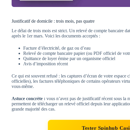
Justificatif de domicile : trois mois, pas quatre
Le délai de trois mois est strict. Un relevé de compte bancaire d
après le 1er mars. Voici les documents acceptés :
Facture d’électricité, de gaz ou d’eau
Relevé de compte bancaire papier (ou PDF officiel de vot
Quittance de loyer émise par un organisme officiel
Avis d’imposition récent
Ce qui est souvent refusé : les captures d’écran de votre espace c
officielles), les factures téléphoniques de certains opérateurs vi
vous-même.
Astuce concrète :
vous n’avez pas de justificatif récent sous la
permettent de télécharger un relevé officiel depuis leur applicat
grande majorité des cas.
Tester Spinhub Cas