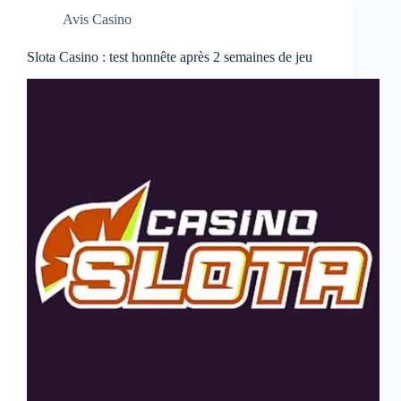
Avis Casino
Slota Casino : test honnête après 2 semaines de jeu