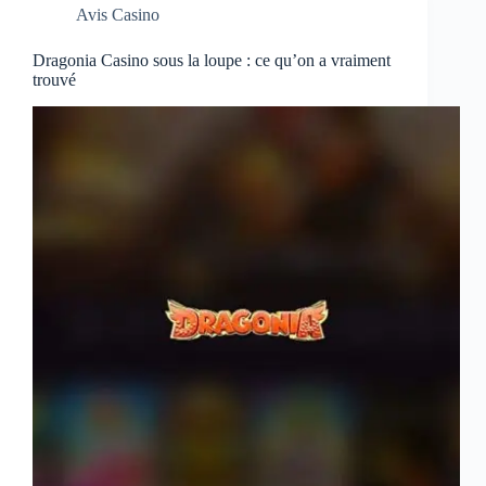
Avis Casino
Dragonia Casino sous la loupe : ce qu’on a vraiment
trouvé