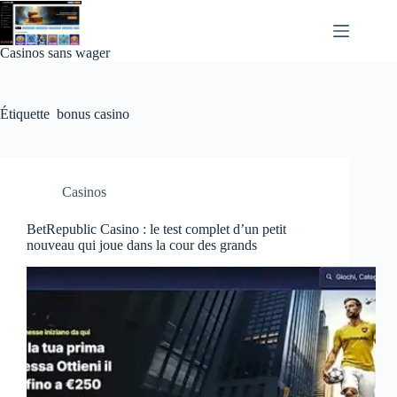
Passer
au
contenu
Casinos sans wager
Étiquette
bonus casino
Casinos
BetRepublic Casino : le test complet d’un petit
nouveau qui joue dans la cour des grands