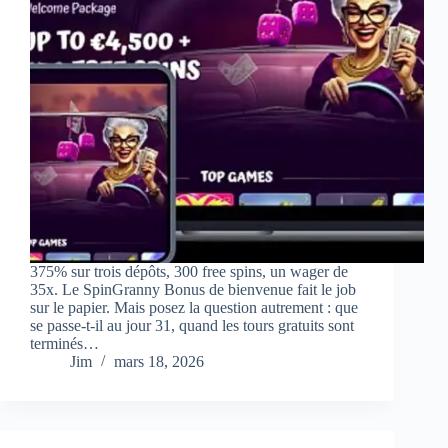
375% sur trois dépôts, 300 free spins, un wager de
35x. Le SpinGranny Bonus de bienvenue fait le job
sur le papier. Mais posez la question autrement : que
se passe-t-il au jour 31, quand les tours gratuits sont
terminés…
Jim
mars 18, 2026