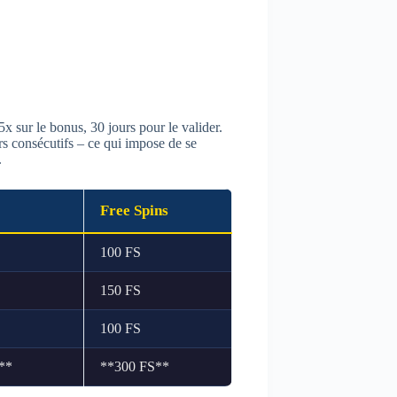
 sur le bonus, 30 jours pour le valider.
rs consécutifs – ce qui impose de se
.
Free Spins
100 FS
150 FS
100 FS
**
**300 FS**