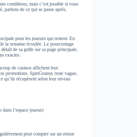
s conditions, mais c’est jouable si vous
, parlons de ce qui se passe après.
cipale pour les joueurs qui restent. En
 de la semaine écoulée. Le pourcentage
étail de sa grille sur sa page principale,
ns exactes.
coup de casinos affichent leur
tion promotions. SpinGranny reste vague,
ce qu’ils récupèrent selon leur niveau
n dans l’espace joueur)
régulièrement peut compter sur un retour