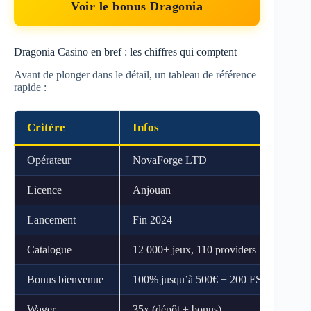
Voir le bonus Dragonia
Dragonia Casino en bref : les chiffres qui comptent
Avant de plonger dans le détail, un tableau de référence
rapide :
Critère
Infos
Opérateur
NovaForge LTD
Licence
Anjouan
Lancement
Fin 2024
Catalogue
12 000+ jeux, 110 providers
Bonus bienvenue
100% jusqu’à 500€ + 200 FS + Bonus 
Wager
35x (dépôt + bonus)