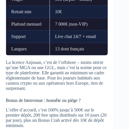
Retrait min
10€
Plafond mensuel
7 000€ (non-VIP)
Support
Live chat 24/7 + email
Langues
13 dont français
La licence Anjouan, c’est de l’offshore – moins stricte
qu’une MGA ou une GGL, mais c’est la norme pour ce
type de plateforme. Elle garantit au minimum un cadre
réglementaire de base. Pour les joueurs habitués aux
casinos crypto ou aux opérateurs hors Europe, rien de
surprenant.
Bonus de bienvenue : honnête ou piège ?
L’offre d’accueil, c’est 100% jusqu’à 500€ sur le
premier dépôt, 200 free spins distribués sur 10 jours (20
par jour), plus un Bonus Crab activé dès 10€ de dépôt
minimum.