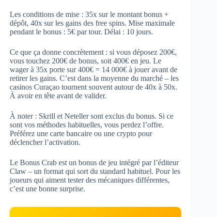
Les conditions de mise : 35x sur le montant bonus +
dépôt, 40x sur les gains des free spins. Mise maximale
pendant le bonus : 5€ par tour. Délai : 10 jours.
Ce que ça donne concrètement : si vous déposez 200€,
vous touchez 200€ de bonus, soit 400€ en jeu. Le
wager à 35x porte sur 400€ = 14 000€ à jouer avant de
retirer les gains. C’est dans la moyenne du marché – les
casinos Curaçao tournent souvent autour de 40x à 50x.
À avoir en tête avant de valider.
À noter : Skrill et Neteller sont exclus du bonus. Si ce
sont vos méthodes habituelles, vous perdez l’offre.
Préférez une carte bancaire ou une crypto pour
déclencher l’activation.
Le Bonus Crab est un bonus de jeu intégré par l’éditeur
Claw – un format qui sort du standard habituel. Pour les
joueurs qui aiment tester des mécaniques différentes,
c’est une bonne surprise.