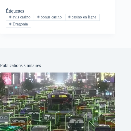
Étiquettes
#
avis casino
#
bonus casino
#
casino en ligne
#
Dragonia
Publications similaires