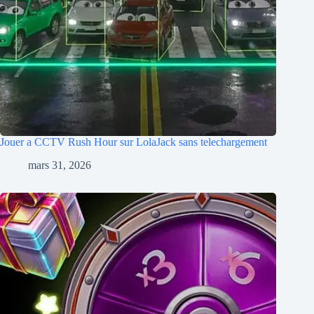
Jouer a CCTV Rush Hour sur LolaJack sans telechargement
mars 31, 2026