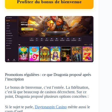
Profiter du bonus de bienvenue
Promotions régulières : ce que Dragonia proposé après
l’inscription
Le bonus de bienvenue, c’est l’entrée. La fidélisation,
c’est là que beaucoup de casinos décrochent. Sur ce
point, Dragonia proposé plusieurs options concrètes :
Si le sujet te parle,
Daytonaspin Casino
mérite aussi le
coup d’oeil.