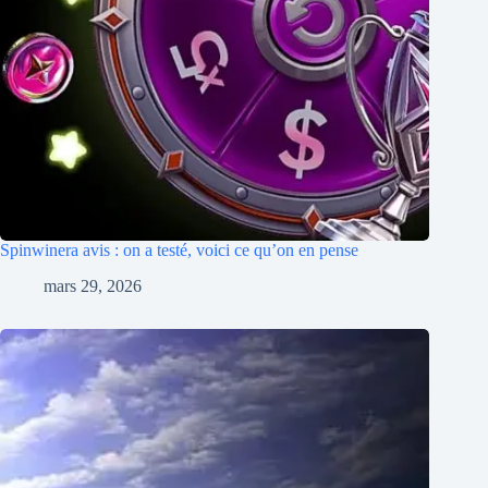
Spinwinera avis : on a testé, voici ce qu’on en pense
mars 29, 2026