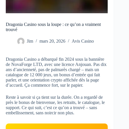
Dragonia Casino sous la loupe : ce qu’on a vraiment
trouvé
Jim
mars 20, 2026
Avis Casino
Dragonia Casino a débarqué fin 2024 sous la bannière
de NovaForge LTD, avec une licence Anjouan. Pas dix
ans d’ancienneté, pas de palmarès chargé – mais un
catalogue de 12 000 jeux, un bonus d’entrée qui fait
parler, et une orientation crypto affichée dès la page
d’accueil. Ça commence fort, sur le papier.
Reste à savoir si ça tient sur la durée. On a regardé de
près le bonus de bienvenue, les retraits, le catalogue, le
support. Ce qui suit, c’est ce qu’on a trouvé – sans
embellissement, sans noircir non plus.