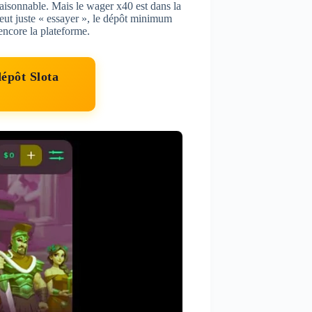
raisonnable. Mais le wager x40 est dans la
eut juste « essayer », le dépôt minimum
 encore la plateforme.
épôt Slota