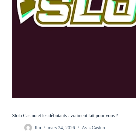
Slota Casino et les débutants : vraiment fait pour vous ?
Jim
mars 24, 2026
Avis Casino