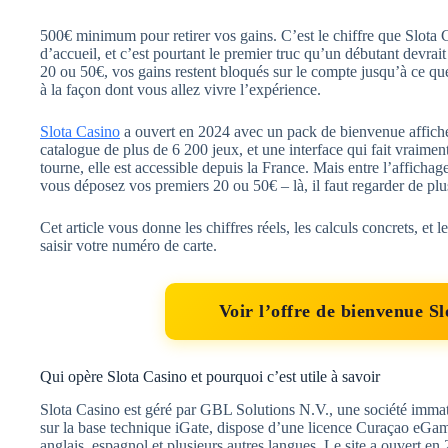
500€ minimum pour retirer vos gains. C’est le chiffre que Slota 
d’accueil, et c’est pourtant le premier truc qu’un débutant devrait
20 ou 50€, vos gains restent bloqués sur le compte jusqu’à ce que
à la façon dont vous allez vivre l’expérience.
Slota Casino
a ouvert en 2024 avec un pack de bienvenue affiché
catalogue de plus de 6 200 jeux, et une interface qui fait vraiment
tourne, elle est accessible depuis la France. Mais entre l’affich
vous déposez vos premiers 20 ou 50€ – là, il faut regarder de plu
Cet article vous donne les chiffres réels, les calculs concrets, et 
saisir votre numéro de carte.
Voir l’offre de bienvenue S
Qui opère Slota Casino et pourquoi c’est utile à savoir
Slota Casino est géré par GBL Solutions N.V., une société immat
sur la base technique iGate, dispose d’une licence Curaçao eGam
anglais, espagnol et plusieurs autres langues. Le site a ouvert en