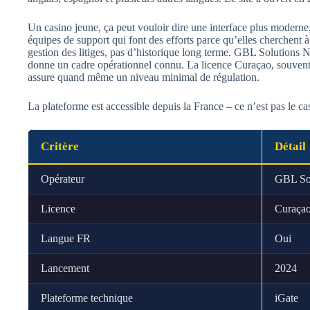
Un casino jeune, ça peut vouloir dire une interface plus moderne
équipes de support qui font des efforts parce qu’elles cherchent à 
gestion des litiges, pas d’historique long terme. GBL Solutions N
donne un cadre opérationnel connu. La licence Curaçao, souvent c
assure quand même un niveau minimal de régulation.
La plateforme est accessible depuis la France – ce n’est pas le cas
Critère
Détail
Opérateur
GBL Sol
Licence
Curaça
Langue FR
Oui
Lancement
2024
Plateforme technique
iGate