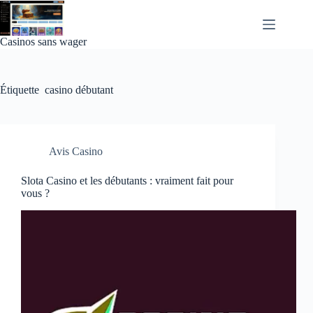
Passer
au
contenu
Casinos sans wager
Étiquette
casino débutant
Avis Casino
Slota Casino et les débutants : vraiment fait pour
vous ?