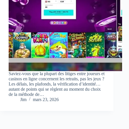
Saviez-vous que la plupart des litiges entre joueurs et
casinos en ligne concernent les retraits, pas les jeux ?
Les délais, les plafonds, la vérification d’identité…
autant de points qui se règlent au moment du choix
de la méthode de…
Jim
mars 23, 2026