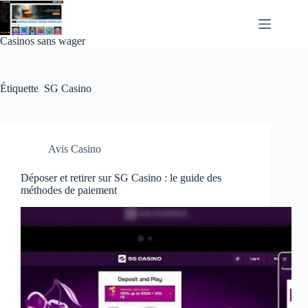
Passer
au
contenu
Casinos sans wager
Étiquette
SG Casino
Avis Casino
Déposer et retirer sur SG Casino : le guide des
méthodes de paiement