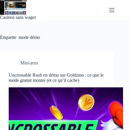
Passer
au
contenu
Casinos sans wager
Étiquette
mode démo
Mini-jeux
Uncrossable Rush en démo sur Goldzino : ce que le
mode gratuit montre (et ce qu’il cache)