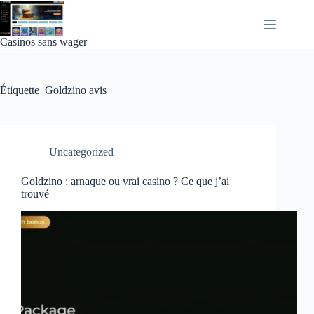
Passer
au
contenu
Casinos sans wager
Étiquette
Goldzino avis
Uncategorized
Goldzino : arnaque ou vrai casino ? Ce que j’ai
trouvé