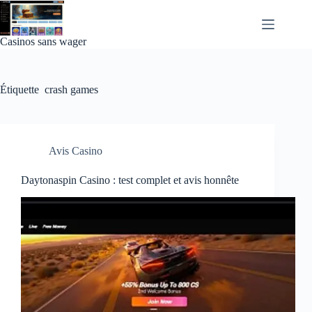
Passer
au
contenu
Casinos sans wager
Étiquette
crash games
Avis Casino
Daytonaspin Casino : test complet et avis honnête