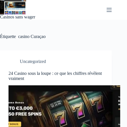
Passer
au
contenu
Casinos sans wager
Étiquette
casino Curaçao
Uncategorized
24 Casino sous la loupe : ce que les chiffres révèlent
vraiment