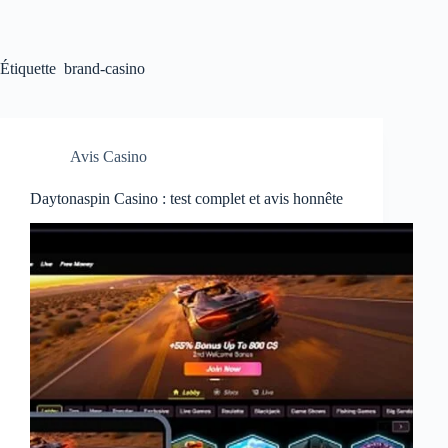
Passer
au
contenu
Étiquette
brand-casino
Avis Casino
Daytonaspin Casino : test complet et avis honnête