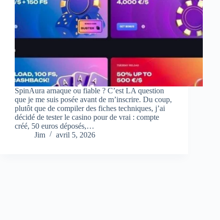
SpinAura arnaque ou fiable ? C’est LA question
que je me suis posée avant de m’inscrire. Du coup,
plutôt que de compiler des fiches techniques, j’ai
décidé de tester le casino pour de vrai : compte
créé, 50 euros déposés,…
Jim
avril 5, 2026