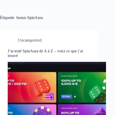
Passer
au
contenu
Étiquette
bonus SpinAura
Uncategorized
J’ai testé SpinAura de A à Z – voici ce que j’ai
trouvé