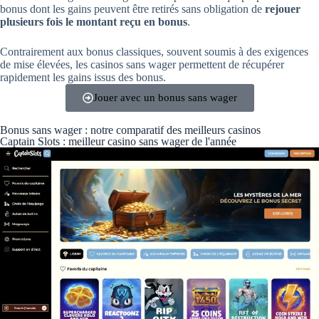
bonus dont les gains peuvent être retirés sans obligation de
rejouer
plusieurs fois le montant reçu en bonus
.
Contrairement aux bonus classiques, souvent soumis à des exigences
de mise élevées, les casinos sans wager permettent de récupérer
rapidement les gains issus des bonus.
Jouer avec un bonus sans wager
Bonus sans wager : notre comparatif des meilleurs casinos
Captain Slots : meilleur casino sans wager de l'année