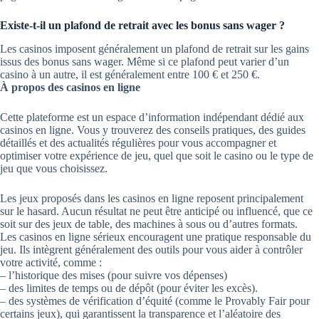
Existe-t-il un plafond de retrait avec les bonus sans wager ?
Les casinos imposent généralement un plafond de retrait sur les gains
issus des bonus sans wager. Même si ce plafond peut varier d’un
casino à un autre, il est généralement entre 100 € et 250 €.
À propos des casinos en ligne
Cette plateforme est un espace d’information indépendant dédié aux
casinos en ligne. Vous y trouverez des conseils pratiques, des guides
détaillés et des actualités régulières pour vous accompagner et
optimiser votre expérience de jeu, quel que soit le casino ou le type de
jeu que vous choisissez.
Les jeux proposés dans les casinos en ligne reposent principalement
sur le hasard. Aucun résultat ne peut être anticipé ou influencé, que ce
soit sur des jeux de table, des machines à sous ou d’autres formats.
Les casinos en ligne sérieux encouragent une pratique responsable du
jeu. Ils intègrent généralement des outils pour vous aider à contrôler
votre activité, comme :
– l’historique des mises (pour suivre vos dépenses)
– des limites de temps ou de dépôt (pour éviter les excès).
– des systèmes de vérification d’équité (comme le Provably Fair pour
certains jeux), qui garantissent la transparence et l’aléatoire des