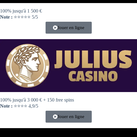
100% jusqu'à 1 500 €
Note :
⭐⭐⭐⭐⭐ 5/5
Jouer en ligne
100% jusqu'à 3 000 € + 150 free spins
Note :
⭐⭐⭐⭐ 4,9/5
Jouer en ligne